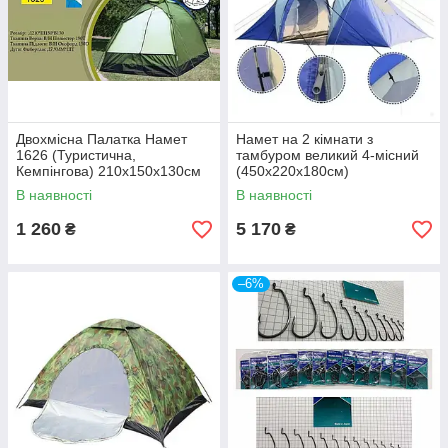
Двохмісна Палатка Намет
Намет на 2 кімнати з
1626 (Туристична,
тамбуром великий 4-місний
Кемпінгова) 210х150х130см
(450х220х180см)
В наявності
В наявності
1 260
5 170
₴
₴
–6%