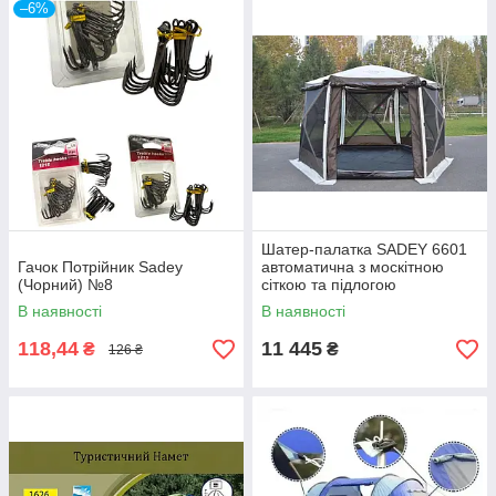
–6%
Шатер-палатка SADEY 6601
Гачок Потрійник Sadey
автоматична з москітною
(Чорний) №8
сіткою та підлогою
360×320×245 см
В наявності
В наявності
118,44
11 445
₴
₴
126 ₴