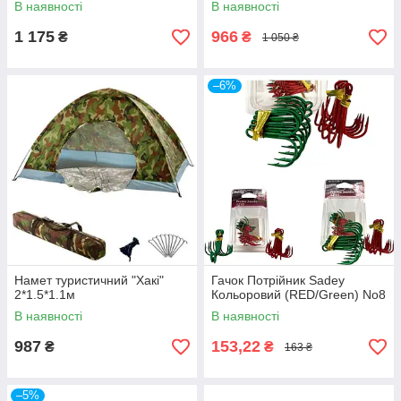
В наявності
В наявності
120Х120Х190 СМ
1 175
966
₴
₴
1 050 ₴
–6%
Намет туристичний "Хакі"
Гачок Потрійник Sadey
2*1.5*1.1м
Кольоровий (RED/Green) No8
В наявності
В наявності
987
153,22
₴
₴
163 ₴
–5%