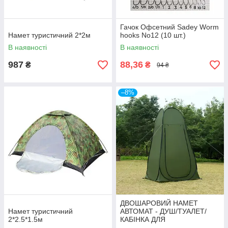
Гачок Офсетний Sadey Worm
Намет туристичний 2*2м
hooks No12 (10 шт.)
В наявності
В наявності
987
88,36
₴
₴
94 ₴
–8%
ДВОШАРОВИЙ НАМЕТ
Намет туристичний
АВТОМАТ - ДУШ/ТУАЛЕТ/
2*2.5*1.5м
КАБІНКА ДЛЯ
ПЕРЕОДЯГАННЯ