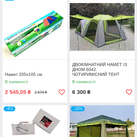
ДВОКІМНАТНИЙ НАМЕТ ІЗ
ДНОМ 6042.
Намет 205х105 см.
ЧОТИРИМІСНИЙ ТЕНТ
Д(220+260)*Ш260*В170/200С
В наявності
В наявності
М
2 545,05
6 300
₴
₴
2 679 ₴
–6%
–20%