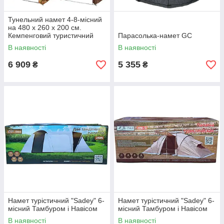
Тунельний намет 4-8-місний
на 480 х 260 х 200 см.
Кемпенговий туристичний
Парасолька-намет GC
шатер, тент, ангар.
В наявності
В наявності
6 909
5 355
₴
₴
Намет турістичний "Sadey" 6-
Намет турістичний "Sadey" 6-
місний Тамбуром і Навісом
місний Тамбуром і Навісом
В наявності
В наявності