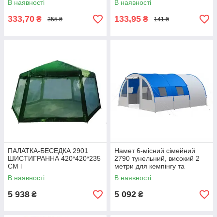
В наявності
В наявності
333,70
133,95
₴
₴
355 ₴
141 ₴
ПАЛАТКА-БЕСЕДКА 2901
Намет 6-місний сімейний
ШИСТИГРАННА 420*420*235
2790 тунельний, високий 2
СМ l
метри для кемпінгу та
відпочинку
В наявності
В наявності
5 938
5 092
₴
₴