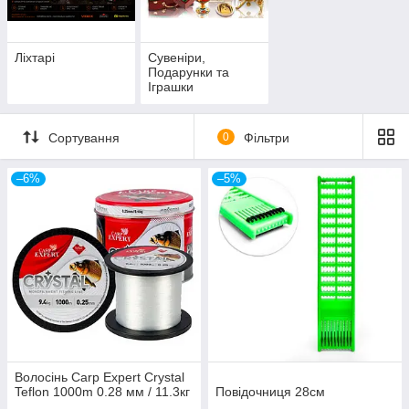
Ліхтарі
Сувеніри,
Подарунки та
Іграшки
Сортування
0
Фільтри
–6%
–5%
Волосінь Carp Expert Crystal
Teflon 1000m 0.28 мм / 11.3кг
Повідочниця 28см