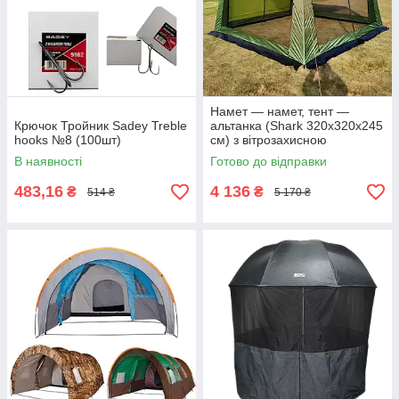
Намет — намет, тент —
Крючок Тройник Sadey Treble
альтанка (Shark 320х320х245
hooks №8 (100шт)
см) з вітрозахисною
спідницею
В наявності
Готово до відправки
483,16
4 136
₴
₴
514 ₴
5 170 ₴