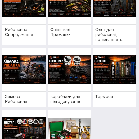
Риболовне
Спінінгові
Одяг для
Спорядження
Приманки
риболовлі,
полювання та
кемпінгу
Зимова
Кораблики для
Термоси
Риболовля
підгодовування