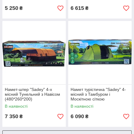
5 250
6 615
₴
₴
Намет-штер "Sadey" 4-х
Намет турістична "Sadey" 4-
місний Тунельний з Навісом
місний з Тамбуром і
(480*260*200)
Москітною сіткою
(450*220*180)
В наявності
В наявності
7 350
6 090
₴
₴