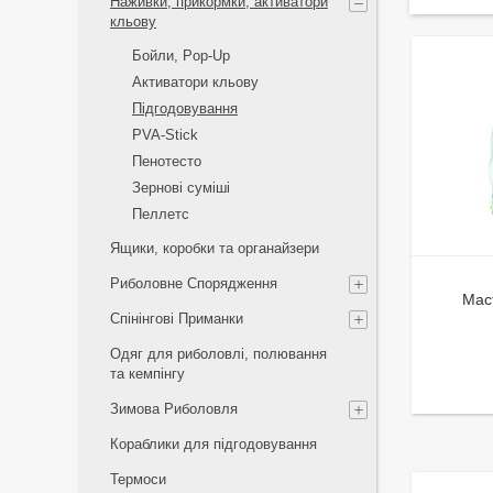
Наживки, прикормки, активатори
кльову
Бойли, Pop-Up
Активатори кльову
Підгодовування
PVA-Stick
Пенотесто
Зерновi сумiшi
Пеллетс
Ящики, коробки та органайзери
Риболовне Спорядження
Мас
Спінінгові Приманки
Одяг для риболовлі, полювання
та кемпінгу
Зимова Риболовля
Кораблики для підгодовування
Термоси