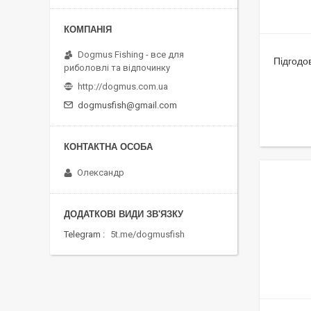
Dogmus Fishing - все для
Підгодо
риболовлі та відпочинку
http://dogmus.com.ua
dogmusfish@gmail.com
Олександр
Telegram
5t.me/dogmusfish