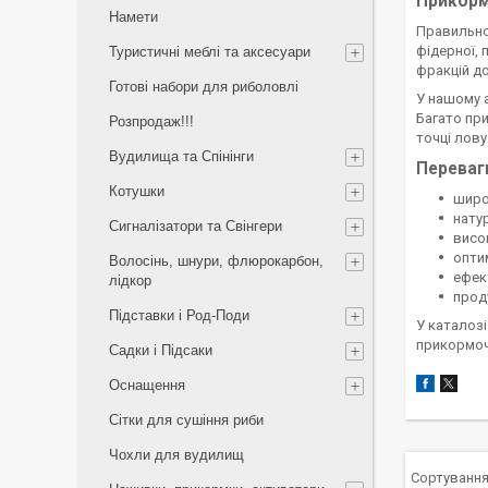
Прикорм
Намети
Правильно 
фідерної, 
Туристичні меблі та аксесуари
фракцій до
Готові набори для риболовлі
У нашому а
Багато пр
Розпродаж!!!
точці лову
Вудилища та Спінінги
Переваг
Котушки
широк
нату
Сигналізатори та Свінгери
висо
опти
Волосінь, шнури, флюрокарбон,
ефект
лідкор
прод
Підставки і Род-Поди
У каталоз
прикормочн
Садки і Підсаки
Оснащення
Сітки для сушіння риби
Чохли для вудилищ