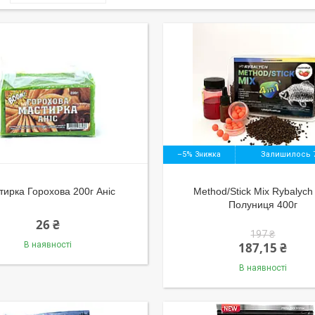
–5%
Залишилось 7
тирка Горохова 200г Аніс
Method/Stick Mix Rybalych
Полуниця 400г
26 ₴
197 ₴
В наявності
187,15 ₴
В наявності