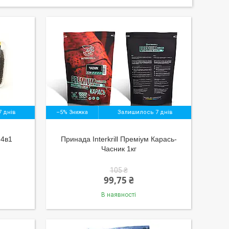
 днів
–5%
Залишилось 7 днів
 4в1
Принада Interkrill Преміум Карась-
Часник 1кг
105 ₴
99,75 ₴
В наявності