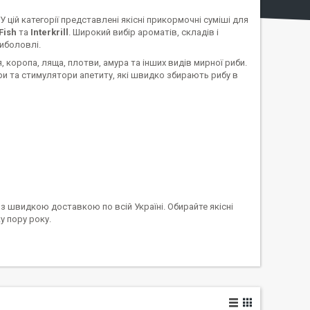
цій категорії представлені якісні прикормочні суміші для
Fish
та
Interkrill
. Широкий вибір ароматів, складів і
иболовлі.
 коропа, ляща, плотви, амура та інших видів мирної риби.
и та стимулятори апетиту, які швидко збирають рибу в
з швидкою доставкою по всій Україні. Обирайте якісні
у пору року.