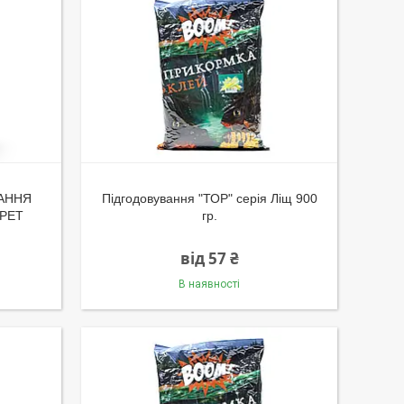
АННЯ
Підгодовування "ТОР" серія Ліщ 900
РЕТ
гр.
від 57 ₴
В наявності