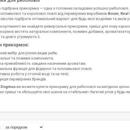
ки для риболовлі
підібрана прикормка — одна з головних складових успішної риболовлі. У 
поплавкової та коропової ловлі від перевірених виробників
Boom
,
Real 
зволяє підібрати оптимальний варіант для будь-якої водойми та умов р
сортименті ви знайдете універсальні прикормки, суміші для лову карася,
икормок містять натуральні компоненти, поживні добавки, ароматизатор
 та довго утримують її.
и прикормок:
ий вибір для різних видів риби;
ральні та поживні компоненти;
ка привабливість завдяки насиченим ароматам;
мальна фракція для фідерної та поплавкової ловлі;
ивна робота у стоячій воді та на течії;
укція перевірених брендів.
і
Dogmus
ви можете купити прикормку для риболовлі за вигідною ціною 
і суміші та збільшуйте свої шанси на стабільний і багатий улов у будь-як