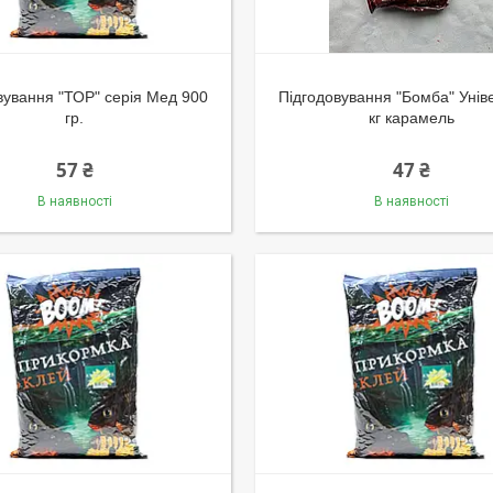
вування "ТОР" серія Мед 900
Підгодовування "Бомба" Унів
гр.
кг карамель
57 ₴
47 ₴
В наявності
В наявності