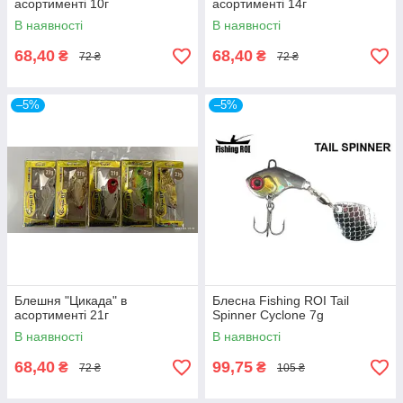
асортименті 10г
асортименті 14г
В наявності
В наявності
68,40
68,40
₴
₴
72 ₴
72 ₴
–5%
–5%
Блешня "Цикада" в
Блесна Fishing ROI Tail
асортименті 21г
Spinner Cyclone 7g
В наявності
В наявності
68,40
99,75
₴
₴
72 ₴
105 ₴