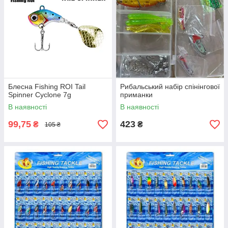
Блесна Fishing ROI Tail
Рибальський набір спінінгової
Spinner Cyclone 7g
приманки
В наявності
В наявності
99,75
423
₴
₴
105 ₴