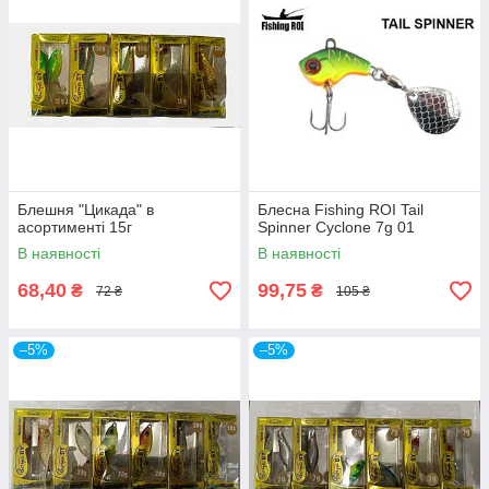
Блешня "Цикада" в
Блесна Fishing ROI Tail
асортименті 15г
Spinner Cyclone 7g 01
В наявності
В наявності
68,40
99,75
₴
₴
72 ₴
105 ₴
–5%
–5%