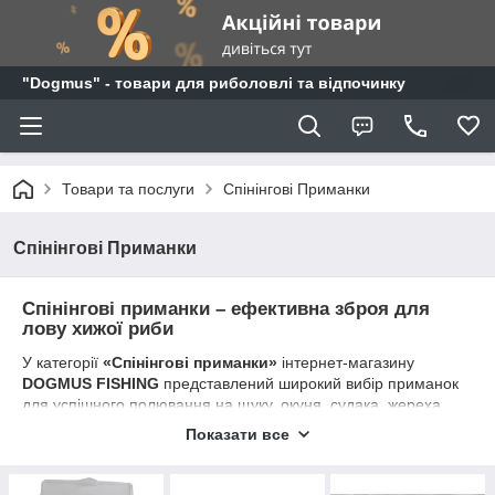
"Dogmus" - товари для риболовлі та відпочинку
Товари та послуги
Спінінгові Приманки
Спінінгові Приманки
Спінінгові приманки – ефективна зброя для
лову хижої риби
У категорії
«Спінінгові приманки»
інтернет-магазину
DOGMUS FISHING
представлений широкий вибір приманок
для успішного полювання на щуку, окуня, судака, жереха,
головня та інших хижаків. Тут ви знайдете моделі для будь-
Показати все
яких умов риболовлі – від невеликих озер і річок до великих
водосховищ.