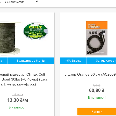
Залишилось 8 днів
–5%
Залишилось 8
ковий матеріал Climax Cult
Лідкор Orange 50 см (AC2059)
 Braid 30lbs (~0.40мм) (ціна
за 1 метр, камуфляж)
64 ₴
60,80 ₴
14 ₴/м
В наявності
13,30 ₴/м
В наявності
Купити