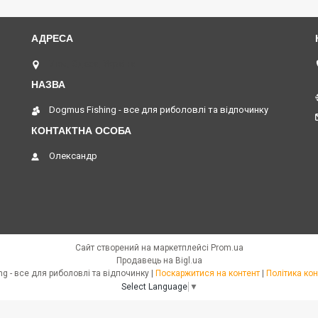
7 км, Одеса, Україна
Dogmus Fishing - все для риболовлі та відпочинку
Олександр
Сайт створений на маркетплейсі
Prom.ua
Продавець на Bigl.ua
Dogmus Fishing - все для риболовлі та відпочинку |
Поскаржитися на контент
|
Політика кон
Select Language
▼