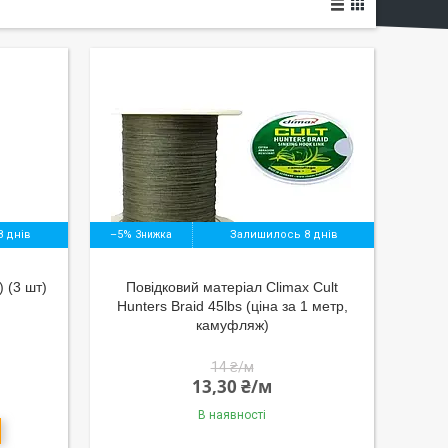
 днів
–5%
Залишилось 8 днів
 (3 шт)
Повідковий матеріал Climax Cult
Hunters Braid 45lbs (ціна за 1 метр,
камуфляж)
14 ₴/м
13,30 ₴/м
В наявності