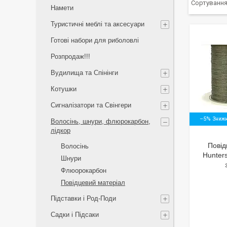
Намети
Туристичні меблі та аксесуари
Готові набори для риболовлі
Розпродаж!!!
Вудилища та Спінінги
Котушки
Сигналізатори та Свінгери
–5%
Волосінь, шнури, флюрокарбон,
лідкор
Повід
Волосiнь
Hunters
Шнури
Флюорокарбон
Повідцевий матеріал
Підставки і Род-Поди
Садки і Підсаки