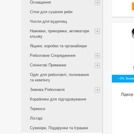
Оснащення
Сітки для сушіння риби
Чохли для вудилищ
Наживки, прикормки, активатори
кльову
Ящики, коробки та органайзери
Риболовне Спорядження
Спінінгові Приманки
Одяг для риболовлі, полювання
–5%
та кемпінгу
Зимова Риболовля
Лідкор
Кораблики для підгодовування
Термоси
Ліхтарі
Сувеніри, Подарунки та Іграшки