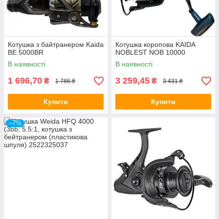
Котушка з байтранером Kaida
Котушка коропова KAIDA
BE 5000BR
NOBLEST NOB 10000
В наявності
В наявності
1 696,70
3 259,45
₴
₴
1 786 ₴
3 431 ₴
Купити
Купити
–7%