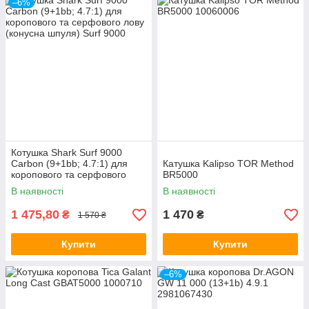
–6%
Котушка Shark Surf 9000
Carbon (9+1bb; 4.7:1) для
Катушка Kalipso TOR Method
коропового та серфового
BR5000
лову (конусна шпуля)
В наявності
В наявності
1 475,80
1 470
₴
₴
1 570 ₴
Купити
Купити
–6%