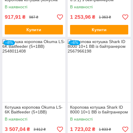
шпуля)
(додаткова шпуля)
В наявності
В наявності
917,91
1 253,96
₴
₴
987 ₴
1 363 ₴
Купити
Купити
–8%
–6%
Котушка коропова Okuma LS-
Коропова котушка Shark ID
6K Baitfeeder (5+1BB)
8000 10+1 ВВ із байтранером
В наявності
В наявності
3 507,04
1 723,02
₴
₴
3 812 ₴
1 833 ₴