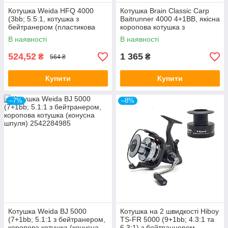
Котушка Weida HFQ 4000
Котушка Brain Classic Carp
(3bb; 5.5:1, котушка з
Baitrunner 4000 4+1BB, якісна
бейтранером (пластикова
коропова котушка з
шпуля)
бейтранером
В наявності
В наявності
524,52
1 365
₴
₴
564 ₴
Купити
Купити
–7%
–8%
Котушка Weida BJ 5000
Котушка на 2 швидкості Hiboy
(7+1bb; 5.1:1 з бейтранером,
TS-FR 5000 (9+1bb; 4.3:1 та
коропова котушка (конусна
6.3:1) з бейтраннером