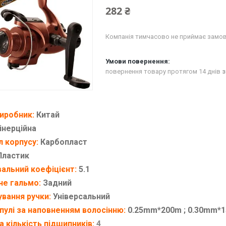
282 ₴
Компанія тимчасово не приймає замо
повернення товару протягом 14 днів
з
виробник:
Китай
інерційна
л корпусу:
Карбопласт
ластик
альний коефіцієнт:
5.1
не гальмо:
Задний
вання ручки:
Універсальний
пулі за наповненням волосінню:
0.25mm*200m ; 0.30mm*1
а кількість підшипників:
4