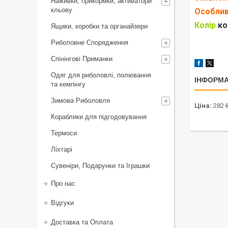
Наживки, прикормки, активатори
кльову
Особлив
Колір
ко
Ящики, коробки та органайзери
Риболовне Спорядження
Спінінгові Приманки
Одяг для риболовлі, полювання
ІНФОРМА
та кемпінгу
Зимова Риболовля
Ціна:
282 
Кораблики для підгодовування
Термоси
Ліхтарі
Сувеніри, Подарунки та Іграшки
Про нас
Відгуки
Доставка та Оплата