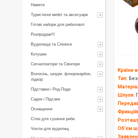
Намети
Туристичні меблі та аксесуари
Готові набори для риболовлі
Розпродаж!!!
Вудилища та Спінінги
Котушки
Сигналізатори та Свінгери
Країна-
Волосінь, шнури, флюрокарбон,
Тип:
Без
лідкор
Матеріа
Підставки і Род-Поди
Шпуля:
П
Садки і Підсаки
Передав
Оснащення
Фрикцій
Сітки для сушіння риби
Розташу
Об'єм ш
Чохли для вудилищ
Заявлен