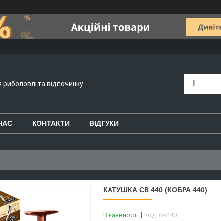
я риболовлі та відпочинку
НАС
КОНТАКТИ
ВІДГУКИ
КАТУШКА СВ 440 (КОБРА 440)
В наявності
Код:
св440