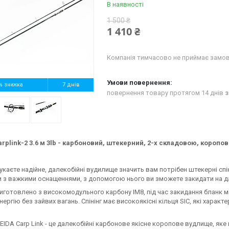
В наявності
1 500 ₴
1 410 ₴
Компанія тимчасово не приймає замо
%
7 днів
повернення товару протягом 14 днів
з
arplink-2 3.6 м 3lb - карбоновий, штекерний, 2-х складовою, коропов
каєте надійне, далекобійні вудилище значить вам потрібен штекерні спіні
 з важкими оснащеннями, з допомогою нього ви зможете закидати на дал
иготовлено з високомодульного карбону IM8, під час закидання бланк м
нергію без зайвих вагань. Спінінг має високоякісні кільця SIC, які хар
WEIDA Carp Link - це далекобійні карбонове якісне коропове вудлище, яке