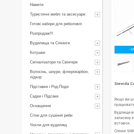
Намети
Туристичні меблі та аксесуари
Готові набори для риболовлі
Розпродаж!!!
Вудилища та Спінінги
–6
Котушки
Сигналізатори та Свінгери
Волосінь, шнури, флюрокарбон,
лідкор
Siweida C
Підставки і Род-Поди
Садки і Підсаки
Якщо ви шу
працювати
Оснащення
Вудлище в
Сітки для сушіння риби
запасену е
вставок.
Чохли для вудилищ
Спінінг SI