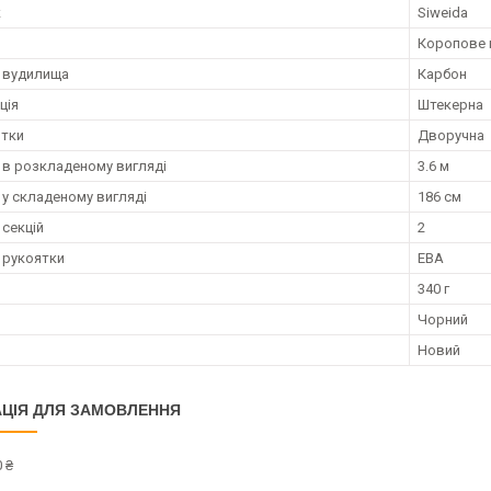
к
Siweida
Коропове 
 вудилища
Карбон
ція
Штекерна
ятки
Дворучна
в розкладеному вигляді
3.6 м
у складеному вигляді
186 см
 секцій
2
 рукоятки
ЕВА
340 г
Чорний
Новий
ЦІЯ ДЛЯ ЗАМОВЛЕННЯ
 ₴