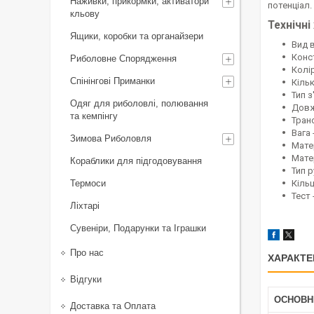
Наживки, прикормки, активатори
потенціал.
кльову
Технічні
Ящики, коробки та органайзери
Вид 
Конс
Риболовне Спорядження
Колір
Спінінгові Приманки
Кільк
Тип 
Одяг для риболовлі, полювання
Довжи
та кемпінгу
Тран
Вага 
Зимова Риболовля
Мате
Мате
Кораблики для підгодовування
Тип 
Термоси
Кільц
Тест 
Ліхтарі
Сувеніри, Подарунки та Іграшки
Про нас
ХАРАКТЕ
Відгуки
ОСНОВН
Доставка та Оплата