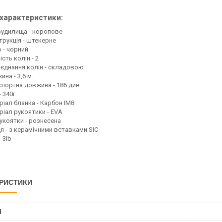
 характеристики:
вудилища - коропове
трукція - штекерне
 - чорний
ість колін - 2
з'єднання колін - складовою
на - 3,6 м.
спортна довжина - 186 див.
- 340г.
ріал бланка - Карбон IM8
ріал рукоятики - EVA
рукоятки - рознесена
я - з керамічними вставками SIC
- 3lb
РИСТИКИ
І