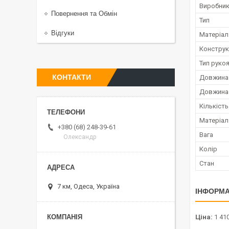
Виробни
Повернення та Обмiн
Тип
Відгуки
Матеріал
Конструк
Тип руко
КОНТАКТИ
Довжина 
Довжина 
Кількість
Матеріал
+380 (68) 248-39-61
Вага
Олександр
Колір
Стан
7 км, Одеса, Україна
ІНФОРМА
Ціна:
1 410