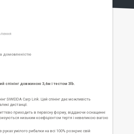
влення
а домовленістю
ий спінінг довжиною 3,6м і тестом 3lb.
нг SIWEIDA Carp Link. Цей спінінг дає можливість
екі дистанції.
иттєво приходить в первісну форму, віддаючи оснащенні
актеризуються низьким коефіцієнтом тертя і невеликою вагою
 в руках умілого рибалки на всі 100% розкриє свій