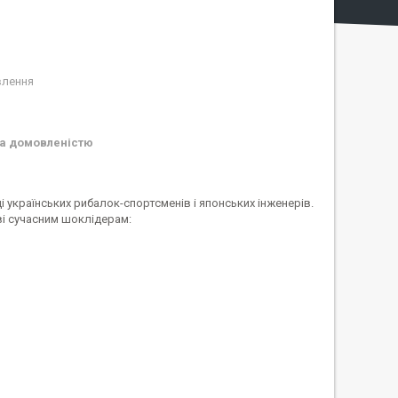
влення
а домовленістю
і українських рибалок-спортсменів і японських інженерів.
иві сучасним шоклідерам: