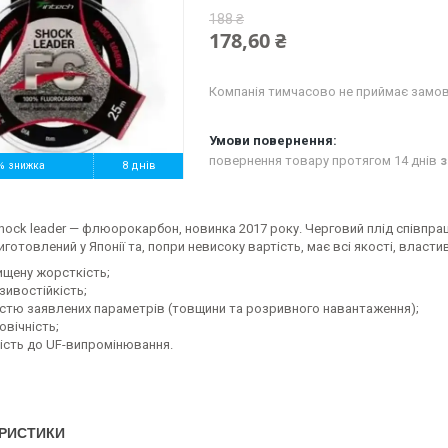
188 ₴
178,60 ₴
Компанія тимчасово не приймає замо
повернення товару протягом 14 днів
з
%
8 днів
Shock leader — флюорокарбон, новинка 2017 року. Черговий плід співпрац
виготовлений у Японії та, попри невисоку вартість, має всі якості, власт
ищену жорсткість;
зивостійкість;
істю заявлених параметрів (товщини та розривного навантаження);
овічність;
кість до UF-випромінювання.
РИСТИКИ