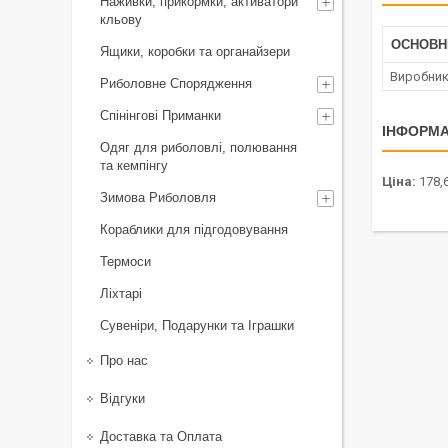
Наживки, прикормки, активатори
кльову
ОСНОВН
Ящики, коробки та органайзери
Виробни
Риболовне Спорядження
Спінінгові Приманки
ІНФОРМА
Одяг для риболовлі, полювання
та кемпінгу
Ціна:
178,6
Зимова Риболовля
Кораблики для підгодовування
Термоси
Ліхтарі
Сувеніри, Подарунки та Іграшки
Про нас
Відгуки
Доставка та Оплата