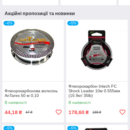
Акційні пропозиції та новинки
–6%
–5%
Флюорокарбон Intech FC
Флюорокарбонова волосінь
Shock Leader 10м 0.555мм
AnTares 50 м 0,10
(15.9кг/ 35lb)
В наявності
В наявності
44,18
178,60
₴
₴
47 ₴
188 ₴
–5%
–5%