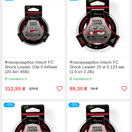
Флюорокарбон Intech FC
Флюорокарбон Intech FC
Shock Leader 10м 0.645мм
Shock Leader 25 м 0.123 мм
(20.4кг/ 45lb)
(1.0 кг/ 2.2lb)
В наявності
В наявності
312,55
89,30
₴
₴
329 ₴
94 ₴
–5%
–5%