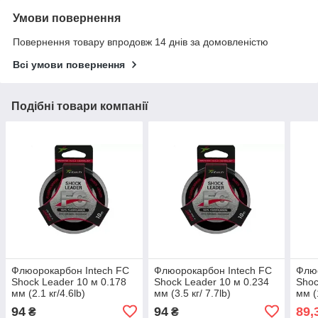
Умови повернення
Повернення товару впродовж 14 днів за домовленістю
Всі умови повернення
Подібні товари компанії
Флюорокарбон Intech FC
Флюорокарбон Intech FC
Флюо
Shock Leader 10 м 0.178
Shock Leader 10 м 0.234
Shoc
мм (2.1 кг/4.6lb)
мм (3.5 кг/ 7.7lb)
мм (1
94
94
89,
₴
₴