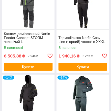
Костюм демісезонний Norfin
Feeder Concept STORM
Термобілизна Norfin Cosy
чоловічий L
Line (чорний) чоловіче XXXL
В наявності
В наявності
6 505,88
1 940,16
₴
₴
7 934 ₴
2 256 ₴
Купити
Купити
–14%
–14%