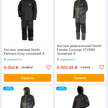
Костюм демісезонний Norfin
Костюм зимовий Norfin
Feeder Concept STORM
Element Gray чоловічий S
чоловічий S
В наявності
В наявності
8 064
6 505,88
₴
₴
10 080 ₴
7 934 ₴
Купити
Купити
–18%
–14%