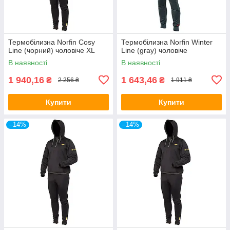
Термобілизна Norfin Cosy
Термобілизна Norfin Winter
Line (чорний) чоловіче XL
Line (gray) чоловіче
В наявності
В наявності
1 940,16
1 643,46
₴
₴
2 256 ₴
1 911 ₴
Купити
Купити
–14%
–14%