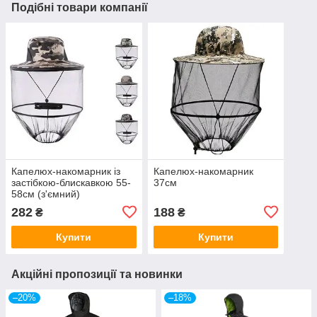
Подібні товари компанії
Капелюх-накомарник із
Капелюх-накомарник
застібкою-блискавкою 55-
37см
58см (з'ємний)
282
188
₴
₴
Купити
Купити
Акційні пропозиції та новинки
–20%
–18%