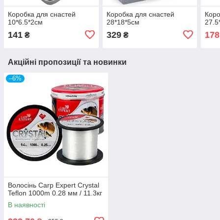
Коробка для снастей
Коробка для снастей
Коро
10*6.5*2см
28*18*5см
27.5
141
329
178
₴
₴
Акційні пропозиції та новинки
–6%
Волосінь Carp Expert Crystal
Teflon 1000m 0.28 мм / 11.3кг
В наявності