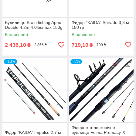
Вудилище Brain fishing Apex
Фидер "KAIDA" Spirado 3,3 м
Double 4.2m 4.0lbs/max 180g
150 гр
В наявності
В наявності
2 436,10
719,10
₴
₴
2 866 ₴
799 ₴
–10%
–8%
Фідерне телескопічне
Фідер "KAIDA" Impulse 2.7 м
вудлище Feima Premacy-X