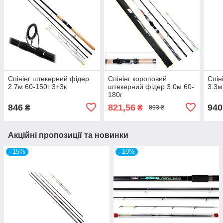
Спінінг штекерний фідер
Спінінг короповий
Спін
2.7м 60-150г 3+3к
штекерний фідер 3.0м 60-
3.3м
180г
846
821,56
940
₴
₴
893 ₴
Акційні пропозиції та новинки
–15%
–10%