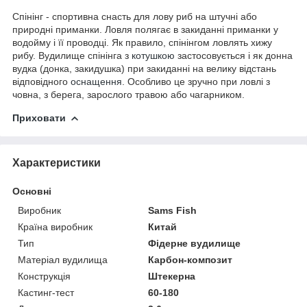
Спінінг - спортивна снасть для лову риб на штучні або
природні приманки. Ловля полягає в закиданні приманки у
водойму і її проводці. Як правило, спінінгом ловлять хижу
рибу. Вудилище спінінга з
котушкою
застосовується і як донна
вудка (донка, закидушка) при закиданні на велику відстань
відповідного
оснащення
. Особливо це зручно при ловлі з
човна, з берега, зарослого травою або чагарником.
Приховати
Характеристики
Основні
Виробник
Sams Fish
Країна виробник
Китай
Тип
Фідерне вудилище
Матеріал вудилища
Карбон-композит
Конструкція
Штекерна
Кастинг-тест
60-180