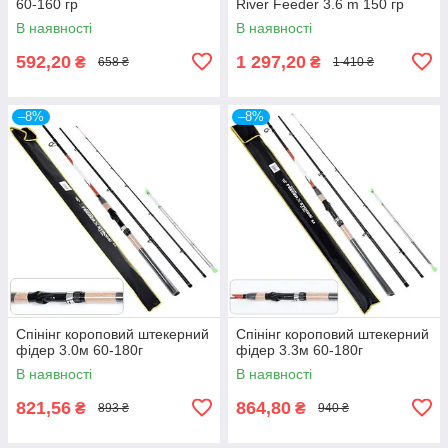
60-160 гр
River Feeder 3.6 m 150 гр
В наявності
В наявності
592,20
1 297,20
₴
₴
658 ₴
1 410 ₴
–8%
–8%
Спінінг короповий штекерний
Спінінг короповий штекерний
фідер 3.0м 60-180г
фідер 3.3м 60-180г
В наявності
В наявності
821,56
864,80
₴
₴
893 ₴
940 ₴