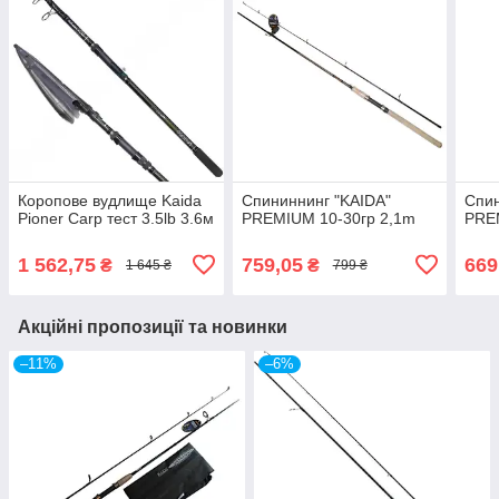
Коропове вудлище Kaida
Спининнинг "KAIDA"
Спин
Pioner Carp тест 3.5lb 3.6м
PREMIUM 10-30гр 2,1m
PRE
1 562,75
759,05
669
₴
₴
1 645 ₴
799 ₴
Акційні пропозиції та новинки
–11%
–6%