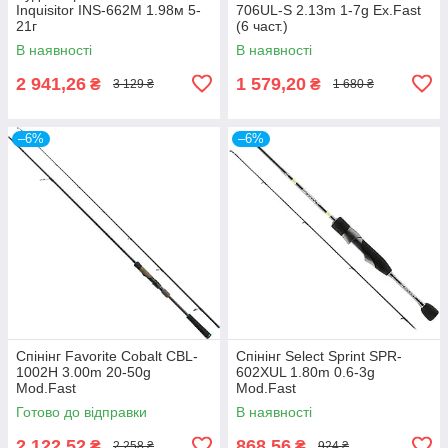
Inquisitor INS-662M 1.98м 5-
706UL-S 2.13m 1-7g Ex.Fast
21г
(6 част.)
В наявності
В наявності
2 941,26
1 579,20
₴
₴
3 129 ₴
1 680 ₴
–6%
–6%
Спінінг Favorite Cobalt CBL-
Спінінг Select Sprint SPR-
1002H 3.00m 20-50g
602XUL 1.80m 0.6-3g
Mod.Fast
Mod.Fast
Готово до відправки
В наявності
2 122,52
868,56
₴
₴
2 258 ₴
924 ₴