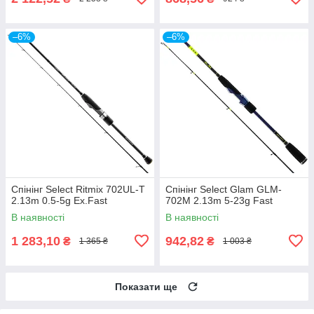
–6%
–6%
Спінінг Select Ritmix 702UL-T
Спінінг Select Glam GLM-
2.13m 0.5-5g Ex.Fast
702M 2.13m 5-23g Fast
В наявності
В наявності
1 283,10
942,82
₴
₴
1 365 ₴
1 003 ₴
Показати ще