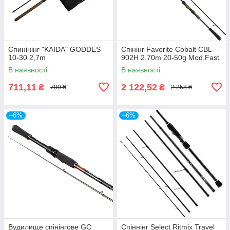
Спинінінг "KAIDA" GODDES
Спінінг Favorite Cobalt CBL-
10-30 2,7m
902H 2.70m 20-50g Mod.Fast
В наявності
В наявності
711,11
2 122,52
₴
₴
799 ₴
2 258 ₴
–6%
–6%
Вудилище спінінгове GC
Спіннінг Select Ritmix Travel